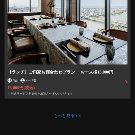
【ランチ】ご両家お顔合わせプラン お一人様13,000円
7品
4
～
16名
13,000円
(税込)
※別途サービス料10%を加算させていただきます
もっと見る
(13)