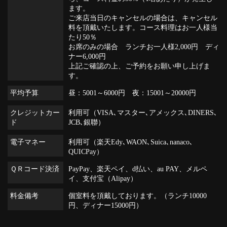
ます。
ご来店当日のキャンセルの場合は、キャンセル
料を頂戴いたします。コース料理はお一人様当
たり50％
お席のみの場合 ランチお一人様2,000円 ディ
ナー6,000円
上記ご確認の上、ご予約をお願い申し上げま
す。
平均予算
昼：5001～6000円 夜：15001～20000円
クレジットカー
利用可（VISA､マスター､アメックス､DINERS､
ド
JCB､銀聯）
電子マネー
利用可（楽天Edy､WAON､Suica､nanaco､
QUICPay）
ＱＲコード決済
PayPay、楽天ペイ、d払い、au PAY、メルペ
イ、支付宝（Alipay）
料金備考
個室料を頂戴しております。（ランチ10000
円、ディナー15000円）