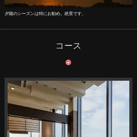
夕陽のシーズンは特にお勧め。絶景です。
この店舗情報をシェアする
FRENCH TEPPAN 静香庵（せいこうあん）
新潟県新潟市中央区万代３-１-１ メディアシップ19F
コース
https://french-seikoan.owst.jp/
お店情報をコピー
閉じる