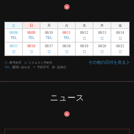
土
日
月
火
水
木
金
08/08
08/09
08/10
08/11
08/12
08/13
08/14
TEL
TEL
TEL
TEL
□
□
□
08/15
08/16
08/17
08/18
08/19
08/20
08/21
□
□
□
□
□
□
□
その他の日付を見る
◎
即予約可
□
リクエスト予約可
TEL
要問い合わせ
×
予約不可
休
定休日
ニュース